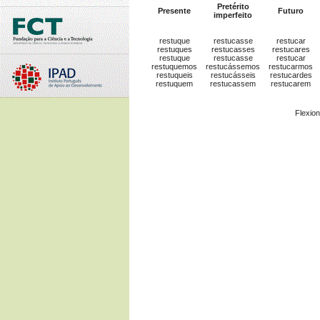
Pretérito
Presente
Futuro
imperfeito
restuque
restucasse
restucar
restuques
restucasses
restucares
restuque
restucasse
restucar
restuquemos
restucássemos
restucarmos
restuqueis
restucásseis
restucardes
restuquem
restucassem
restucarem
Flexio