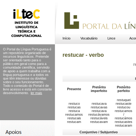
Início
Vocabulário
Lince
Acor
O Portal da Língua Portuguesa é
um repositório organizado de
restucar - verbo
recursos linguísticos. Pretende
ser orientado tanto para o
público em geral como para a
r
comunidade científica, servindo
de apoio a quem trabalha com a
língua portuguesa e a todos os
que têm interesse ou dúvidas
sobre o seu funcionamento.
Todo o conteúdo do Portal
é de
Pretérito
Pretérito
Presente
livre acesso e está em constante
imperfeito
perfeito
desenvolvimento.
ler mais
restuquei
restuco
restucava
restucaste
restucas
restucavas
restucou
restuca
restucava
restucamos
restucamos
restucávamos
/
restucais
restucáveis
restucámos
restucam
restucavam
restucastes
restucaram
Conjuntivo / Subjuntivo