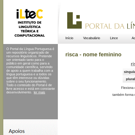
Início
Vocabulário
Lince
Ac
O Portal da Língua Portuguesa é
um repositório organizado de
risca - nome feminino
recursos linguísticos. Pretende
ser orientado tanto para o
público em geral como para a
ri
comunidade científica, servindo
de apoio a quem trabalha com a
singul
língua portuguesa e a todos os
que têm interesse ou dúvidas
plural
sobre o seu funcionamento.
Todo o conteúdo do Portal
é de
Flexiona
livre acesso e está em constante
desenvolvimento.
ler mais
também forma n