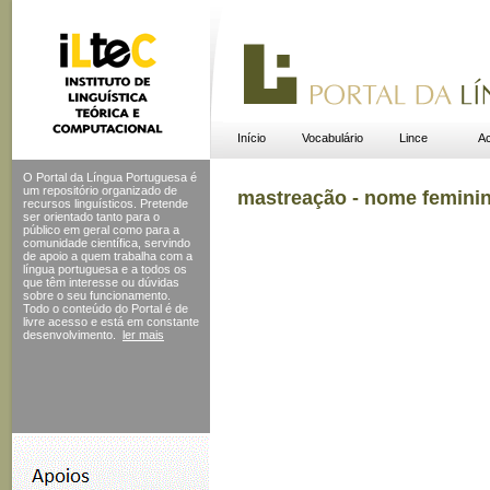
Início
Vocabulário
Lince
Ac
O Portal da Língua Portuguesa é
um repositório organizado de
mastreação - nome femini
recursos linguísticos. Pretende
ser orientado tanto para o
público em geral como para a
comunidade científica, servindo
de apoio a quem trabalha com a
língua portuguesa e a todos os
que têm interesse ou dúvidas
sobre o seu funcionamento.
Todo o conteúdo do Portal
é de
livre acesso e está em constante
desenvolvimento.
ler mais