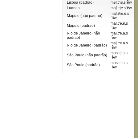
Lisboa (padrão)
mɐʃ.tɾjɐ.sˈɐ̃w
Luanda
maʃ.tɾjɐ.sˈɐ̃w
maʃ.θre.ɐ.s
Maputo (não padrão)
ˈãw
maʃ.tre.ɐ.s
Maputo (padrão)
ˈãw
Rio de Janeiro (não
maʃ.tɾe.a.s
padrão)
ˈɐ̃w
maʃ.tɾe.a.s
Rio de Janeiro (padrão)
ˈɐ̃w
mas.tɽi.a.s
São Paulo (não padrão)
ˈə̃w
mas.tɾi.a.s
São Paulo (padrão)
ˈə̃w