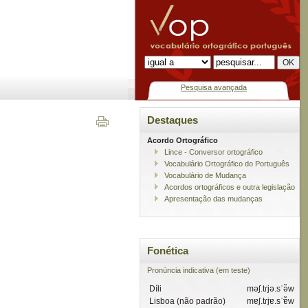
Pesquisa avançada
Destaques
Acordo Ortográfico
Lince - Conversor ortográfico
Vocabulário Ortográfico do Português
Vocabulário de Mudança
Acordos ortográficos e outra legislação
Apresentação das mudanças
Fonética
Pronúncia indicativa (em teste)
Díli
məʃ.tɾjə.sˈə̃w
Lisboa (não padrão)
mɐʃ.tɾjɐ.sˈɐ̃w