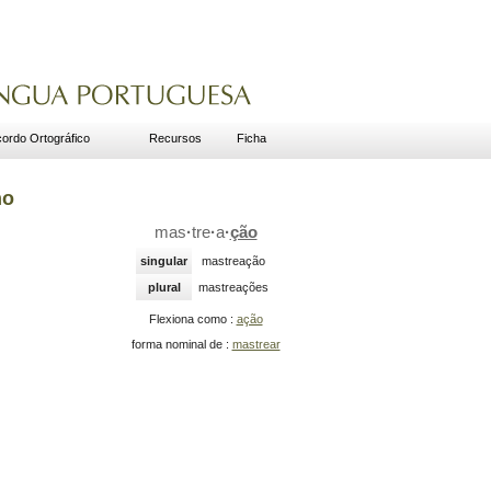
ordo Ortográfico
Recursos
Ficha
no
mas
·
tre
·
a
·
ção
singular
mastreação
plural
mastreações
Flexiona como :
ação
forma nominal de :
mastrear