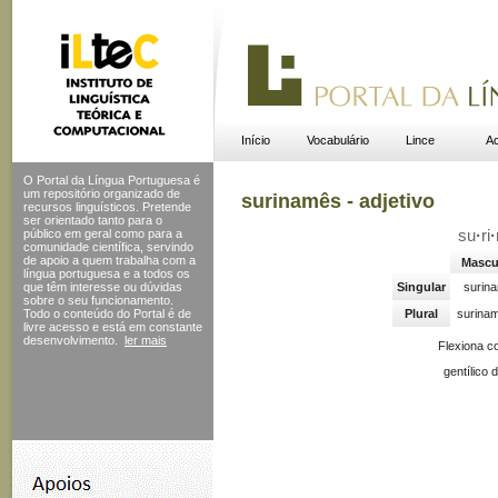
Início
Vocabulário
Lince
Ac
O Portal da Língua Portuguesa é
um repositório organizado de
surinamês - adjetivo
recursos linguísticos. Pretende
ser orientado tanto para o
público em geral como para a
su
·
ri
·
comunidade científica, servindo
de apoio a quem trabalha com a
Mascu
língua portuguesa e a todos os
que têm interesse ou dúvidas
Singular
surin
sobre o seu funcionamento.
Todo o conteúdo do Portal
é de
Plural
surina
livre acesso e está em constante
desenvolvimento.
ler mais
Flexiona c
gentílico 