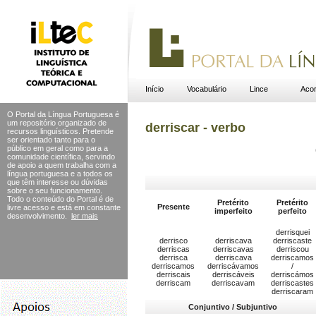
Início
Vocabulário
Lince
Acor
O Portal da Língua Portuguesa é
um repositório organizado de
derriscar - verbo
recursos linguísticos. Pretende
ser orientado tanto para o
público em geral como para a
comunidade científica, servindo
de apoio a quem trabalha com a
língua portuguesa e a todos os
que têm interesse ou dúvidas
sobre o seu funcionamento.
Todo o conteúdo do Portal
é de
Pretérito
Pretérito
Presente
livre acesso e está em constante
imperfeito
perfeito
desenvolvimento.
ler mais
derrisquei
derrisco
derriscava
derriscaste
derriscas
derriscavas
derriscou
derrisca
derriscava
derriscamos
derriscamos
derriscávamos
/
derriscais
derriscáveis
derriscámos
derriscam
derriscavam
derriscastes
derriscaram
Conjuntivo / Subjuntivo