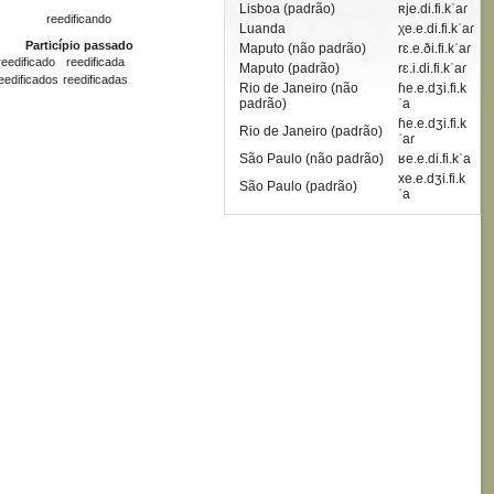
Lisboa (padrão)
ʀje.di.fi.kˈaɾ
reedificando
Luanda
χe.e.di.fi.kˈaɾ
Particípio passado
Maputo (não padrão)
rɛ.e.ði.fi.kˈaɾ
reedificado
reedificada
Maputo (padrão)
rɛ.i.di.fi.kˈaɾ
eedificados
reedificadas
Rio de Janeiro (não
ɦe.e.dʒi.fi.k
padrão)
ˈa
ɦe.e.dʒi.fi.k
Rio de Janeiro (padrão)
ˈaɾ
São Paulo (não padrão)
ʁe.e.di.fi.kˈa
xe.e.dʒi.fi.k
São Paulo (padrão)
ˈa