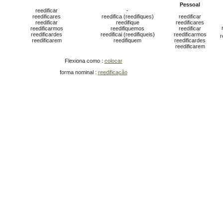
Pessoal
reedificar
-
reedificares
reedifica (reedifiques)
reedificar
reedificar
reedifique
reedificares
reedificarmos
reedifiquemos
reedificar
reedificardes
reedificai (reedifiqueis)
reedificarmos
r
reedificarem
reedifiquem
reedificardes
reedificarem
Flexiona como :
colocar
forma nominal :
reedificação