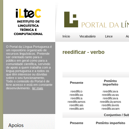
Início
Vocabulário
Lince
Ac
O Portal da Língua Portuguesa é
um repositório organizado de
reedificar - verbo
recursos linguísticos. Pretende
ser orientado tanto para o
público em geral como para a
comunidade científica, servindo
de apoio a quem trabalha com a
língua portuguesa e a todos os
que têm interesse ou dúvidas
sobre o seu funcionamento.
Pretérito
Todo o conteúdo do Portal
é de
Presente
imperfeito
livre acesso e está em constante
desenvolvimento.
ler mais
reedifico
reedificava
reedificas
reedificavas
reedifica
reedificava
reedificamos
reedificávamos
reedificais
reedificáveis
reedificam
reedificavam
Conjuntivo / Su
Presente
Pretérito imperfeito