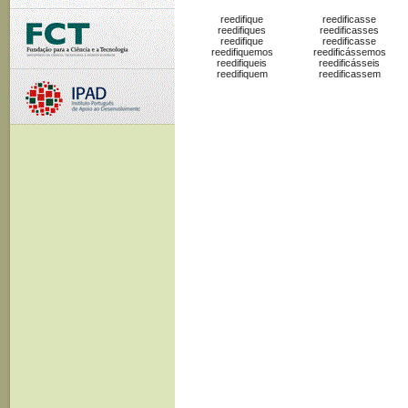
reedifique
reedificasse
reedifiques
reedificasses
reedifique
reedificasse
reedifiquemos
reedificássemos
reedifiqueis
reedificásseis
reedifiquem
reedificassem