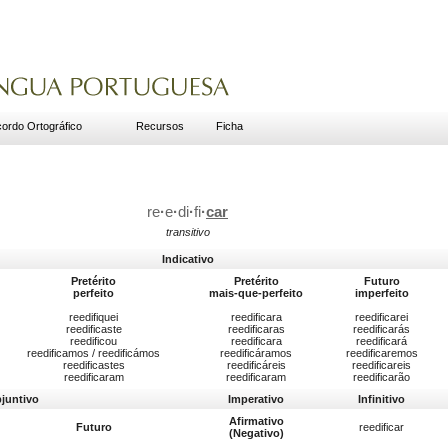
ordo Ortográfico
Recursos
Ficha
re
·
e
·
di
·
fi
·
car
transitivo
Indicativo
Pretérito
Pretérito
Futuro
perfeito
mais-que-perfeito
imperfeito
reedifiquei
reedificara
reedificarei
reedificaste
reedificaras
reedificarás
reedificou
reedificara
reedificará
reedificamos / reedificámos
reedificáramos
reedificaremos
reedificastes
reedificáreis
reedificareis
reedificaram
reedificaram
reedificarão
bjuntivo
Imperativo
Infinitivo
Afirmativo
Futuro
reedificar
(Negativo)