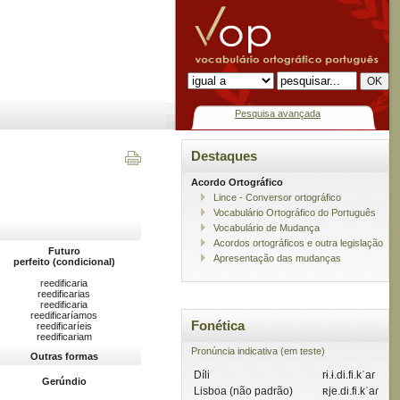
Pesquisa avançada
Destaques
Acordo Ortográfico
Lince - Conversor ortográfico
Vocabulário Ortográfico do Português
Vocabulário de Mudança
Acordos ortográficos e outra legislação
Futuro
Apresentação das mudanças
perfeito (condicional)
reedificaria
reedificarias
reedificaria
reedificaríamos
Fonética
reedificaríeis
reedificariam
Pronúncia indicativa (em teste)
Outras formas
Díli
rɨ.ɨ.di.fi.kˈaɾ
Gerúndio
Lisboa (não padrão)
ʀje.di.fi.kˈaɾ