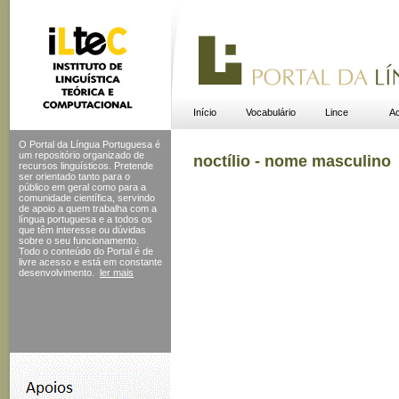
Início
Vocabulário
Lince
Ac
O Portal da Língua Portuguesa é
um repositório organizado de
noctílio - nome masculino
recursos linguísticos. Pretende
ser orientado tanto para o
público em geral como para a
comunidade científica, servindo
de apoio a quem trabalha com a
língua portuguesa e a todos os
que têm interesse ou dúvidas
sobre o seu funcionamento.
Todo o conteúdo do Portal
é de
livre acesso e está em constante
desenvolvimento.
ler mais