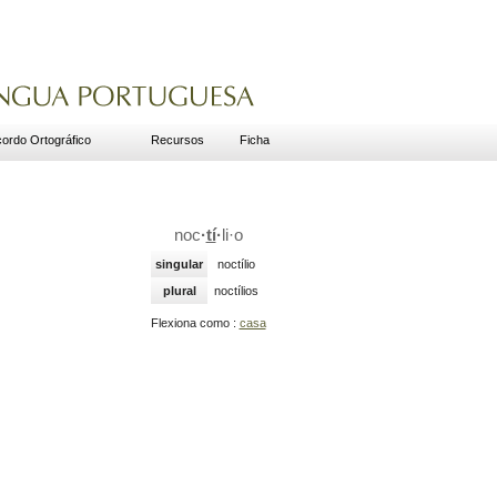
ordo Ortográfico
Recursos
Ficha
noc
·
tí
·
li
·
o
singular
noctílio
plural
noctílios
Flexiona como :
casa