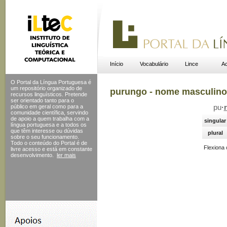
Início
Vocabulário
Lince
Ac
O Portal da Língua Portuguesa é
um repositório organizado de
purungo - nome masculino
recursos linguísticos. Pretende
ser orientado tanto para o
público em geral como para a
pu
·
comunidade científica, servindo
de apoio a quem trabalha com a
singular
língua portuguesa e a todos os
que têm interesse ou dúvidas
plural
sobre o seu funcionamento.
Todo o conteúdo do Portal
é de
Flexiona
livre acesso e está em constante
desenvolvimento.
ler mais