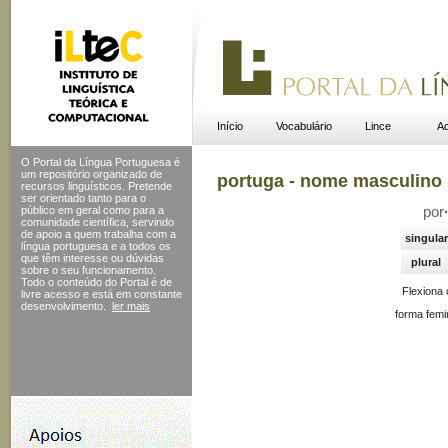
Início
Vocabulário
Lince
Ac
O Portal da Língua Portuguesa é
um repositório organizado de
portuga - nome masculino
recursos linguísticos. Pretende
ser orientado tanto para o
público em geral como para a
por
comunidade científica, servindo
de apoio a quem trabalha com a
singular
língua portuguesa e a todos os
que têm interesse ou dúvidas
plural
sobre o seu funcionamento.
Todo o conteúdo do Portal
é de
Flexiona
livre acesso e está em constante
desenvolvimento.
ler mais
forma femi