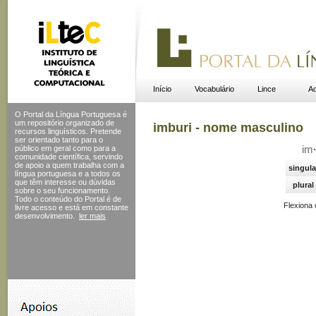
Início
Vocabulário
Lince
Ac
O Portal da Língua Portuguesa é
um repositório organizado de
imburi - nome masculino
recursos linguísticos. Pretende
ser orientado tanto para o
público em geral como para a
im
comunidade científica, servindo
de apoio a quem trabalha com a
singula
língua portuguesa e a todos os
que têm interesse ou dúvidas
plural
sobre o seu funcionamento.
Todo o conteúdo do Portal
é de
Flexiona
livre acesso e está em constante
desenvolvimento.
ler mais