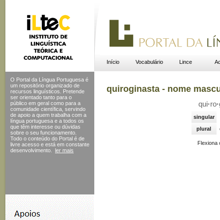
Início
Vocabulário
Lince
Ac
O Portal da Língua Portuguesa é
um repositório organizado de
quiroginasta - nome mascu
recursos linguísticos. Pretende
ser orientado tanto para o
público em geral como para a
qui
·
ro
·
comunidade científica, servindo
de apoio a quem trabalha com a
singular
língua portuguesa e a todos os
que têm interesse ou dúvidas
plural
sobre o seu funcionamento.
Todo o conteúdo do Portal
é de
Flexiona
livre acesso e está em constante
desenvolvimento.
ler mais