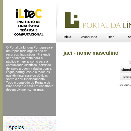
Início
Vocabulário
Lince
Ac
O Portal da Língua Portuguesa é
um repositório organizado de
jaci - nome masculino
recursos linguísticos. Pretende
ser orientado tanto para o
público em geral como para a
j
comunidade científica, servindo
de apoio a quem trabalha com a
singul
língua portuguesa e a todos os
que têm interesse ou dúvidas
plura
sobre o seu funcionamento.
Todo o conteúdo do Portal
é de
Flexiona
livre acesso e está em constante
desenvolvimento.
ler mais