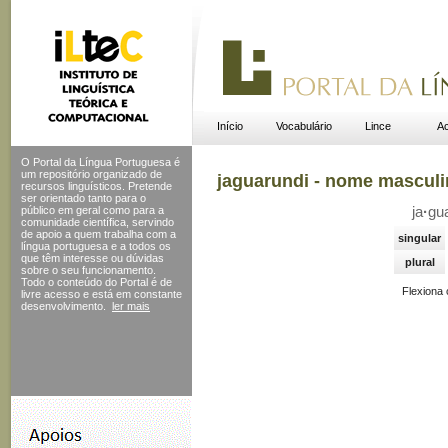
Início
Vocabulário
Lince
Ac
O Portal da Língua Portuguesa é
um repositório organizado de
jaguarundi - nome mascul
recursos linguísticos. Pretende
ser orientado tanto para o
público em geral como para a
ja
·
gu
comunidade científica, servindo
de apoio a quem trabalha com a
singular
língua portuguesa e a todos os
que têm interesse ou dúvidas
plural
sobre o seu funcionamento.
Todo o conteúdo do Portal
é de
Flexiona
livre acesso e está em constante
desenvolvimento.
ler mais