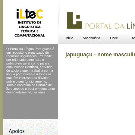
Início
Vocabulário
Lince
Ac
O Portal da Língua Portuguesa é
um repositório organizado de
japuguaçu - nome masculi
recursos linguísticos. Pretende
ser orientado tanto para o
público em geral como para a
comunidade científica, servindo
de apoio a quem trabalha com a
língua portuguesa e a todos os
que têm interesse ou dúvidas
sobre o seu funcionamento.
Todo o conteúdo do Portal
é de
livre acesso e está em constante
desenvolvimento.
ler mais