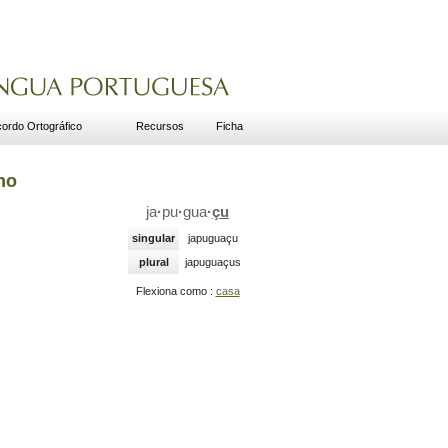
ordo Ortográfico
Recursos
Ficha
no
ja
·
pu
·
gua
·
çu
singular
japuguaçu
plural
japuguaçus
Flexiona como :
casa