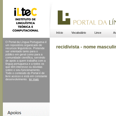
Início
Vocabulário
Lince
Ac
O Portal da Língua Portuguesa é
um repositório organizado de
recidivista - nome masculi
recursos linguísticos. Pretende
ser orientado tanto para o
público em geral como para a
comunidade científica, servindo
de apoio a quem trabalha com a
língua portuguesa e a todos os
que têm interesse ou dúvidas
sobre o seu funcionamento.
Todo o conteúdo do Portal
é de
livre acesso e está em constante
desenvolvimento.
ler mais