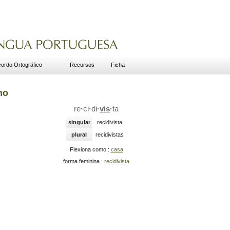
ordo Ortográfico
Recursos
Ficha
no
re
·
ci
·
di
·
vis
·
ta
singular
recidivista
plural
recidivistas
Flexiona como :
casa
forma feminina :
recidivista