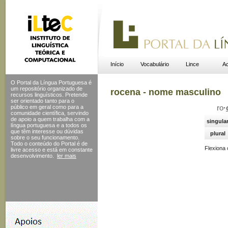
Início
Vocabulário
Lince
Ac
O Portal da Língua Portuguesa é
um repositório organizado de
rocena - nome masculino
recursos linguísticos. Pretende
ser orientado tanto para o
público em geral como para a
ro
·
comunidade científica, servindo
de apoio a quem trabalha com a
singula
língua portuguesa e a todos os
que têm interesse ou dúvidas
plural
sobre o seu funcionamento.
Todo o conteúdo do Portal
é de
Flexiona
livre acesso e está em constante
desenvolvimento.
ler mais