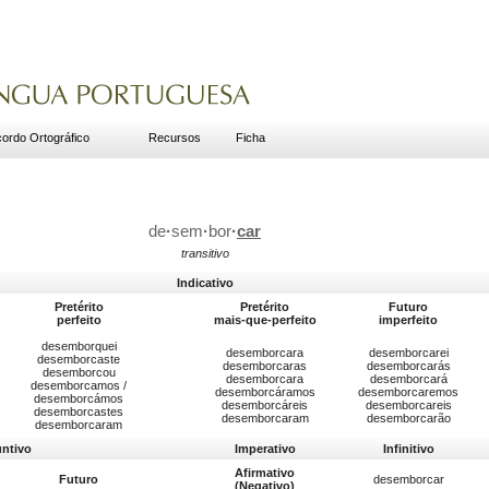
ordo Ortográfico
Recursos
Ficha
de
·
sem
·
bor
·
car
transitivo
Indicativo
Pretérito
Pretérito
Futuro
perfeito
mais-que-perfeito
imperfeito
desemborquei
desemborcara
desemborcarei
desemborcaste
desemborcaras
desemborcarás
desemborcou
desemborcara
desemborcará
desemborcamos /
desemborcáramos
desemborcaremos
desemborcámos
desemborcáreis
desemborcareis
desemborcastes
desemborcaram
desemborcarão
desemborcaram
untivo
Imperativo
Infinitivo
Afirmativo
Futuro
desemborcar
(Negativo)