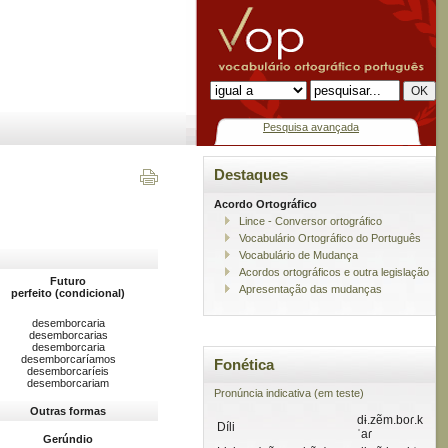
Pesquisa avançada
Destaques
Acordo Ortográfico
Lince - Conversor ortográfico
Vocabulário Ortográfico do Português
Vocabulário de Mudança
Acordos ortográficos e outra legislação
Futuro
Apresentação das mudanças
perfeito (condicional)
desemborcaria
desemborcarias
desemborcaria
desemborcaríamos
Fonética
desemborcaríeis
desemborcariam
Pronúncia indicativa (em teste)
Outras formas
dɨ.zẽm.boɾ.k
Díli
ˈaɾ
Gerúndio