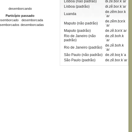
Lisboa (não padrão)
dɨ.zẽ.boɾ.kˈaɾ
Lisboa (padrão)
dɨ.zẽ.boɾ.kˈaɾ
desemborcando
de.zẽm.boɾ.k
Luanda
Particípio passado
ˈaɾ
esemborcado
desemborcada
de.zẽm.bɔr.k
Maputo (não padrão)
semborcados
desemborcadas
ˈaɾ
Maputo (padrão)
de.zẽ.bɔr.kˈaɾ
Rio de Janeiro (não
de.zẽ.boh.k
padrão)
ˈaɾ
de.zẽ.boh.k
Rio de Janeiro (padrão)
ˈaɾ
São Paulo (não padrão)
de.zẽ.boɽ.kˈa
São Paulo (padrão)
de.zẽ.boɾ.kˈaɾ