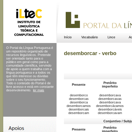
Início
Vocabulário
Lince
Ac
O Portal da Língua Portuguesa é
um repositório organizado de
desemborcar - verbo
recursos linguísticos. Pretende
ser orientado tanto para o
público em geral como para a
comunidade científica, servindo
de apoio a quem trabalha com a
língua portuguesa e a todos os
que têm interesse ou dúvidas
sobre o seu funcionamento.
Pretérito
Todo o conteúdo do Portal
é de
Presente
imperfeito
livre acesso e está em constante
desenvolvimento.
ler mais
desemborco
desemborcava
desemborcas
desemborcavas
desemborca
desemborcava
desemborcamos
desemborcávamos
desemborcais
desemborcáveis
desemborcam
desemborcavam
Conjuntivo / Subj
Pretérito
Presente
imperfeito