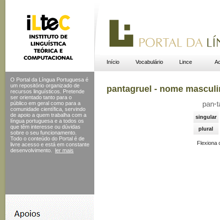
Início
Vocabulário
Lince
Ac
O Portal da Língua Portuguesa é
um repositório organizado de
pantagruel - nome mascul
recursos linguísticos. Pretende
ser orientado tanto para o
público em geral como para a
pan
·
t
comunidade científica, servindo
de apoio a quem trabalha com a
singular
língua portuguesa e a todos os
que têm interesse ou dúvidas
plural
sobre o seu funcionamento.
Todo o conteúdo do Portal
é de
Flexiona
livre acesso e está em constante
desenvolvimento.
ler mais