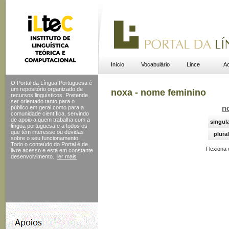
Início
Vocabulário
Lince
Ac
O Portal da Língua Portuguesa é
um repositório organizado de
noxa - nome feminino
recursos linguísticos. Pretende
ser orientado tanto para o
público em geral como para a
n
comunidade científica, servindo
de apoio a quem trabalha com a
singul
língua portuguesa e a todos os
que têm interesse ou dúvidas
plural
sobre o seu funcionamento.
Todo o conteúdo do Portal
é de
Flexiona
livre acesso e está em constante
desenvolvimento.
ler mais