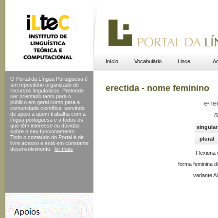
Início
Vocabulário
Lince
Ac
O Portal da Língua Portuguesa é
um repositório organizado de
erectida - nome feminino
recursos linguísticos. Pretende
ser orientado tanto para o
público em geral como para a
e
·
re
comunidade científica, servindo
de apoio a quem trabalha com a
B
língua portuguesa e a todos os
que têm interesse ou dúvidas
singular
sobre o seu funcionamento.
Todo o conteúdo do Portal
é de
plural
livre acesso e está em constante
desenvolvimento.
ler mais
Flexiona
forma feminina d
variante A