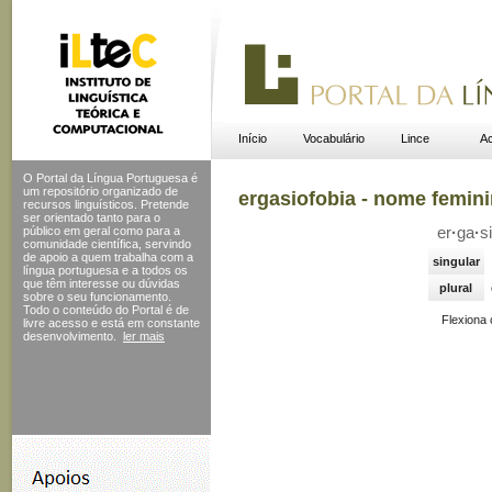
Início
Vocabulário
Lince
Ac
O Portal da Língua Portuguesa é
um repositório organizado de
ergasiofobia - nome femin
recursos linguísticos. Pretende
ser orientado tanto para o
público em geral como para a
er
·
ga
·
si
comunidade científica, servindo
de apoio a quem trabalha com a
singular
língua portuguesa e a todos os
que têm interesse ou dúvidas
plural
sobre o seu funcionamento.
Todo o conteúdo do Portal
é de
Flexiona
livre acesso e está em constante
desenvolvimento.
ler mais