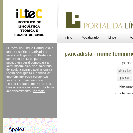
Início
Vocabulário
Lince
Ac
O Portal da Língua Portuguesa é
um repositório organizado de
pancadista - nome feminin
recursos linguísticos. Pretende
ser orientado tanto para o
público em geral como para a
pan
·
c
comunidade científica, servindo
de apoio a quem trabalha com a
singular
língua portuguesa e a todos os
que têm interesse ou dúvidas
plural
sobre o seu funcionamento.
Todo o conteúdo do Portal
é de
Flexiona
livre acesso e está em constante
desenvolvimento.
ler mais
forma feminin