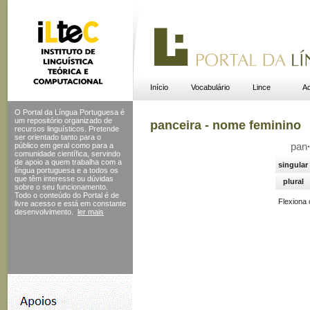
Início
Vocabulário
Lince
Ac
O Portal da Língua Portuguesa é
um repositório organizado de
panceira - nome feminino
recursos linguísticos. Pretende
ser orientado tanto para o
público em geral como para a
pan
comunidade científica, servindo
de apoio a quem trabalha com a
singular
língua portuguesa e a todos os
que têm interesse ou dúvidas
plural
sobre o seu funcionamento.
Todo o conteúdo do Portal
é de
Flexiona
livre acesso e está em constante
desenvolvimento.
ler mais