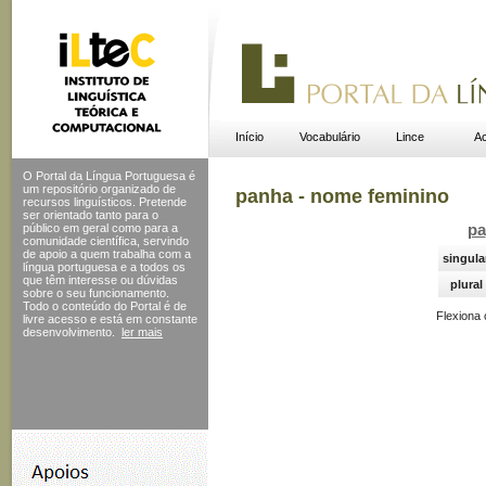
Início
Vocabulário
Lince
Ac
O Portal da Língua Portuguesa é
um repositório organizado de
panha - nome feminino
recursos linguísticos. Pretende
ser orientado tanto para o
público em geral como para a
pa
comunidade científica, servindo
de apoio a quem trabalha com a
singula
língua portuguesa e a todos os
que têm interesse ou dúvidas
plural
sobre o seu funcionamento.
Todo o conteúdo do Portal
é de
Flexiona
livre acesso e está em constante
desenvolvimento.
ler mais