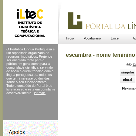
Início
Vocabulário
Lince
Ac
O Portal da Língua Portuguesa é
um repositório organizado de
escambra - nome feminino
recursos linguísticos. Pretende
ser orientado tanto para o
público em geral como para a
es
·
c
comunidade científica, servindo
de apoio a quem trabalha com a
singular
língua portuguesa e a todos os
que têm interesse ou dúvidas
plural
sobre o seu funcionamento.
Todo o conteúdo do Portal
é de
Flexiona
livre acesso e está em constante
desenvolvimento.
ler mais