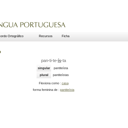
ordo Ortográfico
Recursos
Ficha
o
pan
·
ti
·
te
·
ís
·
ta
singular
pantiteísta
plural
pantiteístas
Flexiona como :
casa
forma feminina de :
pantiteísta