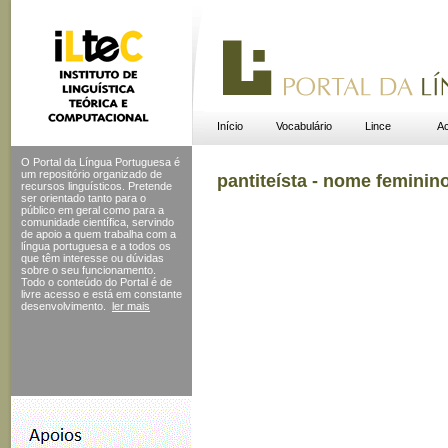
Início
Vocabulário
Lince
Ac
O Portal da Língua Portuguesa é
um repositório organizado de
pantiteísta - nome feminin
recursos linguísticos. Pretende
ser orientado tanto para o
público em geral como para a
comunidade científica, servindo
de apoio a quem trabalha com a
língua portuguesa e a todos os
que têm interesse ou dúvidas
sobre o seu funcionamento.
Todo o conteúdo do Portal
é de
livre acesso e está em constante
desenvolvimento.
ler mais