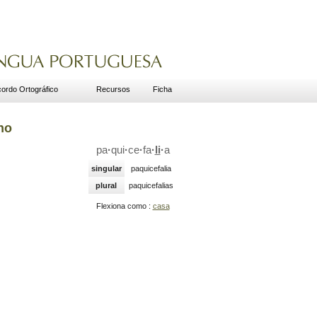
ordo Ortográfico
Recursos
Ficha
no
pa
·
qui
·
ce
·
fa
·
li
·
a
singular
paquicefalia
plural
paquicefalias
Flexiona como :
casa