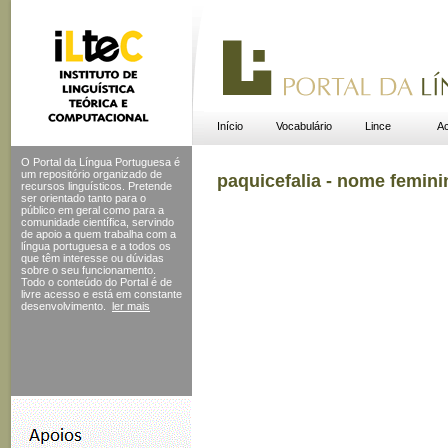
Início
Vocabulário
Lince
Ac
O Portal da Língua Portuguesa é
um repositório organizado de
paquicefalia - nome femini
recursos linguísticos. Pretende
ser orientado tanto para o
público em geral como para a
comunidade científica, servindo
de apoio a quem trabalha com a
língua portuguesa e a todos os
que têm interesse ou dúvidas
sobre o seu funcionamento.
Todo o conteúdo do Portal
é de
livre acesso e está em constante
desenvolvimento.
ler mais