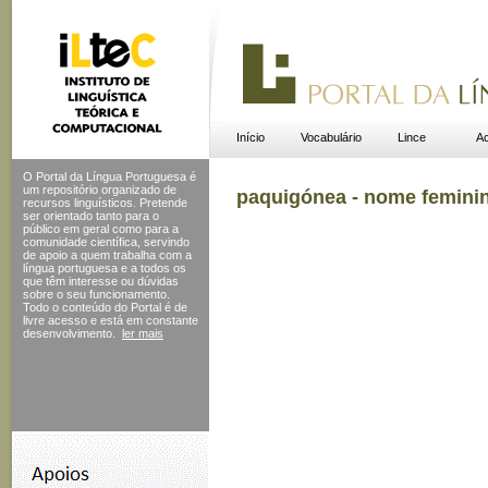
Início
Vocabulário
Lince
Ac
O Portal da Língua Portuguesa é
um repositório organizado de
paquigónea - nome femini
recursos linguísticos. Pretende
ser orientado tanto para o
público em geral como para a
comunidade científica, servindo
de apoio a quem trabalha com a
língua portuguesa e a todos os
que têm interesse ou dúvidas
sobre o seu funcionamento.
Todo o conteúdo do Portal
é de
livre acesso e está em constante
desenvolvimento.
ler mais