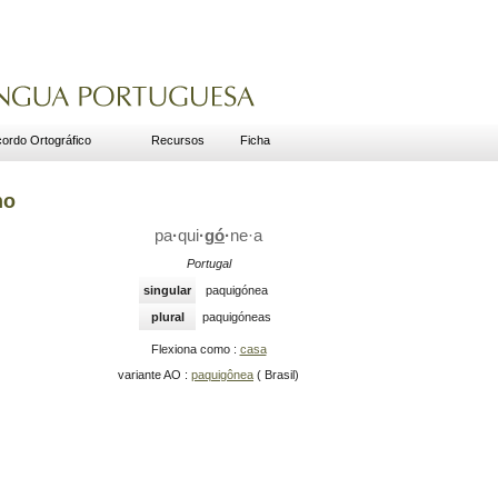
ordo Ortográfico
Recursos
Ficha
no
pa
·
qui
·
gó
·
ne
·
a
Portugal
singular
paquigónea
plural
paquigóneas
Flexiona como :
casa
variante AO :
paquigônea
( Brasil)