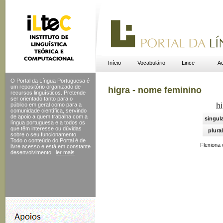
Início
Vocabulário
Lince
Ac
O Portal da Língua Portuguesa é
um repositório organizado de
higra - nome feminino
recursos linguísticos. Pretende
ser orientado tanto para o
público em geral como para a
hi
comunidade científica, servindo
de apoio a quem trabalha com a
singul
língua portuguesa e a todos os
que têm interesse ou dúvidas
plural
sobre o seu funcionamento.
Todo o conteúdo do Portal
é de
Flexiona
livre acesso e está em constante
desenvolvimento.
ler mais