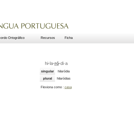
ordo Ortográfico
Recursos
Ficha
hi
·
la
·
ró
·
di
·
a
singular
hilaródia
plural
hilaródias
Flexiona como :
casa