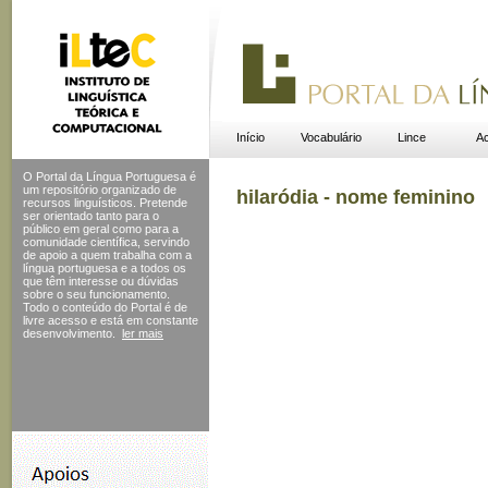
Início
Vocabulário
Lince
Ac
O Portal da Língua Portuguesa é
um repositório organizado de
hilaródia - nome feminino
recursos linguísticos. Pretende
ser orientado tanto para o
público em geral como para a
comunidade científica, servindo
de apoio a quem trabalha com a
língua portuguesa e a todos os
que têm interesse ou dúvidas
sobre o seu funcionamento.
Todo o conteúdo do Portal
é de
livre acesso e está em constante
desenvolvimento.
ler mais