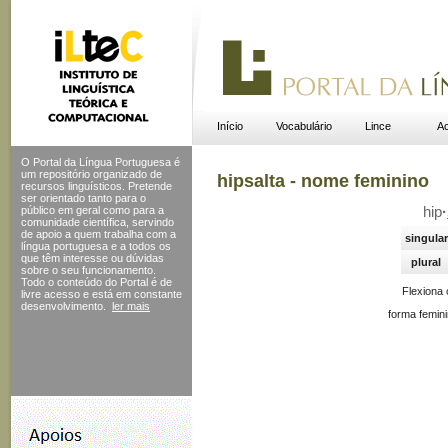
Início
Vocabulário
Lince
Ac
O Portal da Língua Portuguesa é
um repositório organizado de
hipsalta - nome feminino
recursos linguísticos. Pretende
ser orientado tanto para o
público em geral como para a
hip
·
comunidade científica, servindo
de apoio a quem trabalha com a
singular
língua portuguesa e a todos os
que têm interesse ou dúvidas
plural
sobre o seu funcionamento.
Todo o conteúdo do Portal
é de
Flexiona
livre acesso e está em constante
desenvolvimento.
ler mais
forma femini