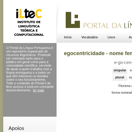
Início
Vocabulário
Lince
Ac
O Portal da Língua Portuguesa é
um repositório organizado de
egocentricidade - nome fe
recursos linguísticos. Pretende
ser orientado tanto para o
público em geral como para a
e
·
go
·
cen
comunidade científica, servindo
de apoio a quem trabalha com a
singular
e
língua portuguesa e a todos os
que têm interesse ou dúvidas
plural
eg
sobre o seu funcionamento.
Todo o conteúdo do Portal
é de
Flexiona
livre acesso e está em constante
desenvolvimento.
ler mais
forma nominal