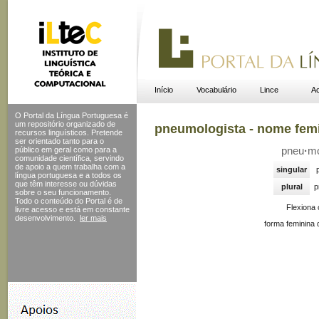
Início
Vocabulário
Lince
Ac
O Portal da Língua Portuguesa é
um repositório organizado de
pneumologista - nome fem
recursos linguísticos. Pretende
ser orientado tanto para o
público em geral como para a
pneu
·
m
comunidade científica, servindo
de apoio a quem trabalha com a
singular
língua portuguesa e a todos os
que têm interesse ou dúvidas
plural
p
sobre o seu funcionamento.
Todo o conteúdo do Portal
é de
Flexiona
livre acesso e está em constante
desenvolvimento.
ler mais
forma feminina 