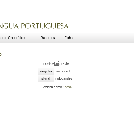
ordo Ortográfico
Recursos
Ficha
o
no
·
to
·
bá
·
ri
·
de
singular
notobáride
plural
notobárides
Flexiona como :
casa