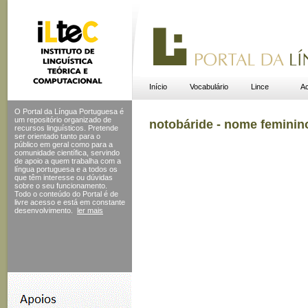
Início
Vocabulário
Lince
Ac
O Portal da Língua Portuguesa é
um repositório organizado de
notobáride - nome feminin
recursos linguísticos. Pretende
ser orientado tanto para o
público em geral como para a
comunidade científica, servindo
de apoio a quem trabalha com a
língua portuguesa e a todos os
que têm interesse ou dúvidas
sobre o seu funcionamento.
Todo o conteúdo do Portal
é de
livre acesso e está em constante
desenvolvimento.
ler mais