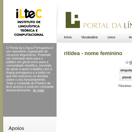
Início
Vocabulário
Lince
Ac
O Portal da Língua Portuguesa é
um repositório organizado de
ritídea - nome feminino
recursos linguísticos. Pretende
ser orientado tanto para o
público em geral como para a
ri
·
tí
comunidade científica, servindo
de apoio a quem trabalha com a
singula
língua portuguesa e a todos os
que têm interesse ou dúvidas
plural
sobre o seu funcionamento.
Todo o conteúdo do Portal
é de
Flexiona
livre acesso e está em constante
desenvolvimento.
ler mais