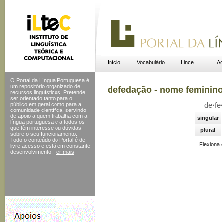
Início
Vocabulário
Lince
Ac
O Portal da Língua Portuguesa é
um repositório organizado de
defedação - nome feminin
recursos linguísticos. Pretende
ser orientado tanto para o
público em geral como para a
de
·
fe
comunidade científica, servindo
de apoio a quem trabalha com a
singular
língua portuguesa e a todos os
que têm interesse ou dúvidas
plural
sobre o seu funcionamento.
Todo o conteúdo do Portal
é de
Flexiona
livre acesso e está em constante
desenvolvimento.
ler mais