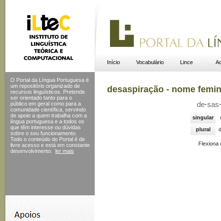
Início
Vocabulário
Lince
Ac
O Portal da Língua Portuguesa é
um repositório organizado de
desaspiração - nome femi
recursos linguísticos. Pretende
ser orientado tanto para o
público em geral como para a
de
·
sas
comunidade científica, servindo
de apoio a quem trabalha com a
singular
língua portuguesa e a todos os
que têm interesse ou dúvidas
plural
sobre o seu funcionamento.
Todo o conteúdo do Portal
é de
Flexiona
livre acesso e está em constante
desenvolvimento.
ler mais