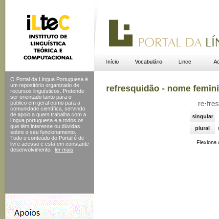
Início
Vocabulário
Lince
Ac
O Portal da Língua Portuguesa é
um repositório organizado de
refresquidão - nome femin
recursos linguísticos. Pretende
ser orientado tanto para o
público em geral como para a
re
·
fres
comunidade científica, servindo
de apoio a quem trabalha com a
singular
língua portuguesa e a todos os
que têm interesse ou dúvidas
plural
sobre o seu funcionamento.
Todo o conteúdo do Portal
é de
Flexiona
livre acesso e está em constante
desenvolvimento.
ler mais