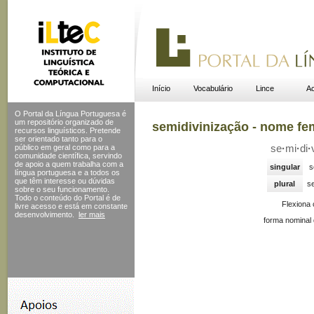
Início
Vocabulário
Lince
Ac
O Portal da Língua Portuguesa é
um repositório organizado de
semidivinização - nome fe
recursos linguísticos. Pretende
ser orientado tanto para o
público em geral como para a
se
·
mi
·
di
·
comunidade científica, servindo
de apoio a quem trabalha com a
singular
s
língua portuguesa e a todos os
que têm interesse ou dúvidas
plural
se
sobre o seu funcionamento.
Todo o conteúdo do Portal
é de
Flexiona
livre acesso e está em constante
desenvolvimento.
ler mais
forma nominal 