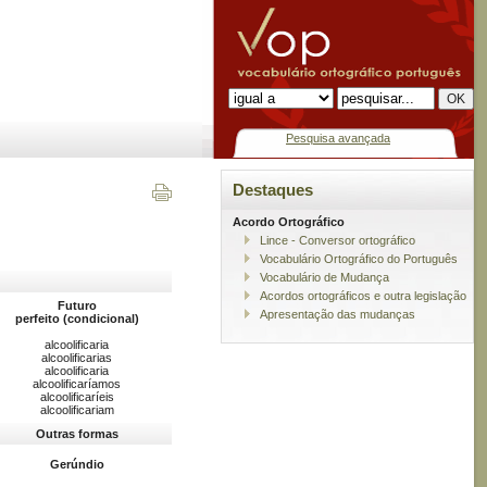
Pesquisa avançada
Destaques
Acordo Ortográfico
Lince - Conversor ortográfico
Vocabulário Ortográfico do Português
Vocabulário de Mudança
Acordos ortográficos e outra legislação
Futuro
Apresentação das mudanças
perfeito (condicional)
alcoolificaria
alcoolificarias
alcoolificaria
alcoolificaríamos
alcoolificaríeis
alcoolificariam
Outras formas
Gerúndio