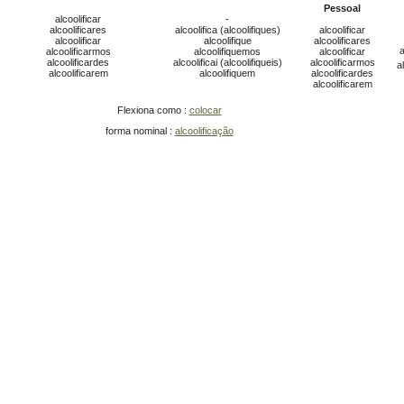
Pessoal
alcoolificar
-
alcoolificares
alcoolifica (alcoolifiques)
alcoolificar
alcoolificar
alcoolifique
alcoolificares
a
alcoolificarmos
alcoolifiquemos
alcoolificar
alcoolificardes
alcoolificai (alcoolifiqueis)
alcoolificarmos
a
alcoolificarem
alcoolifiquem
alcoolificardes
alcoolificarem
Flexiona como :
colocar
forma nominal :
alcoolificação