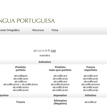
ordo Ortográfico
Recursos
Ficha
al
·
co
·
o
·
li
·
fi
·
car
transitivo
Indicativo
Pretérito
Pretérito
Futuro
perfeito
mais-que-perfeito
imperfeito
alcoolifiquei
alcoolificara
alcoolificarei
alcoolificaste
alcoolificaras
alcoolificarás
alcoolificou
alcoolificara
alcoolificará
alcoolificamos / alcoolificámos
alcoolificáramos
alcoolificaremos
alcoolificastes
alcoolificáreis
alcoolificareis
alcoolificaram
alcoolificaram
alcoolificarão
juntivo
Imperativo
Infinitivo
Afirmativo
Futuro
alcoolificar
(Negativo)