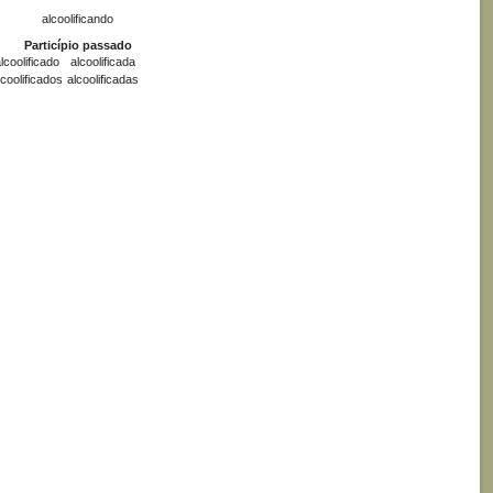
alcoolificando
Particípio passado
lcoolificado
alcoolificada
lcoolificados
alcoolificadas