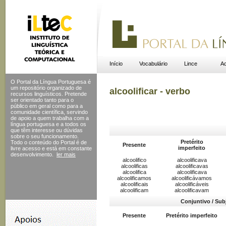
Início
Vocabulário
Lince
Ac
O Portal da Língua Portuguesa é
um repositório organizado de
alcoolificar - verbo
recursos linguísticos. Pretende
ser orientado tanto para o
público em geral como para a
comunidade científica, servindo
de apoio a quem trabalha com a
língua portuguesa e a todos os
que têm interesse ou dúvidas
sobre o seu funcionamento.
Pretérito
Todo o conteúdo do Portal
é de
Presente
imperfeito
livre acesso e está em constante
desenvolvimento.
ler mais
alcoolifico
alcoolificava
alcoolificas
alcoolificavas
alcoolifica
alcoolificava
alcoolificamos
alcoolificávamos
alcoolificais
alcoolificáveis
alcoolificam
alcoolificavam
Conjuntivo / Sub
Presente
Pretérito imperfeito