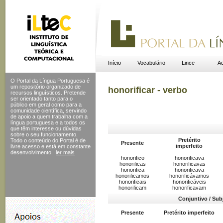
Início
Vocabulário
Lince
Ac
O Portal da Língua Portuguesa é
um repositório organizado de
honorificar - verbo
recursos linguísticos. Pretende
ser orientado tanto para o
público em geral como para a
comunidade científica, servindo
de apoio a quem trabalha com a
língua portuguesa e a todos os
que têm interesse ou dúvidas
sobre o seu funcionamento.
Pretérito
Todo o conteúdo do Portal
é de
Presente
imperfeito
livre acesso e está em constante
desenvolvimento.
ler mais
honorifico
honorificava
honorificas
honorificavas
honorifica
honorificava
honorificamos
honorificávamos
honorificais
honorificáveis
honorificam
honorificavam
Conjuntivo / Sub
Presente
Pretérito imperfeito