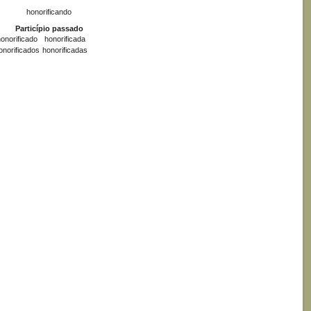
honorificando
Particípio passado
onorificado
honorificada
onorificados
honorificadas