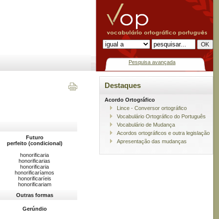
Pesquisa avançada
Destaques
Acordo Ortográfico
Lince - Conversor ortográfico
Vocabulário Ortográfico do Português
Vocabulário de Mudança
Acordos ortográficos e outra legislação
Futuro
Apresentação das mudanças
perfeito (condicional)
honorificaria
honorificarias
honorificaria
honorificaríamos
honorificaríeis
honorificariam
Outras formas
Gerúndio