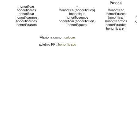
Pessoal
honorificar
-
honorificares
honorifica (honorifiques)
honorificar
honorificar
honorifique
honorificares
h
honorificarmos
honorifiquemos
honorificar
honorificardes
honorificai (honorifiqueis)
honorificarmos
h
honorificarem
honorifiquem
honorificardes
honorificarem
Flexiona como :
colocar
adjetivo PP :
honorificado