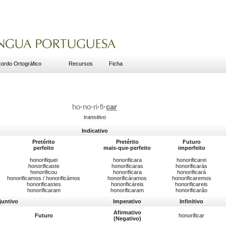
ordo Ortográfico
Recursos
Ficha
ho
·
no
·
ri
·
fi
·
car
transitivo
Indicativo
Pretérito
Pretérito
Futuro
perfeito
mais-que-perfeito
imperfeito
honorifiquei
honorificara
honorificarei
honorificaste
honorificaras
honorificarás
honorificou
honorificara
honorificará
honorificamos / honorificámos
honorificáramos
honorificaremos
honorificastes
honorificáreis
honorificareis
honorificaram
honorificaram
honorificarão
juntivo
Imperativo
Infinitivo
Afirmativo
Futuro
honorificar
(Negativo)