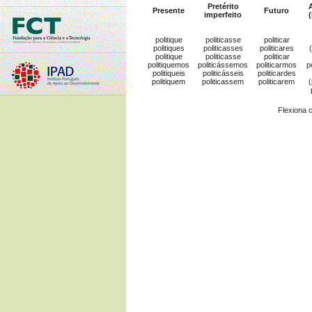
Pretérito
A
Presente
Futuro
imperfeito
(
politique
politicasse
politicar
politiques
politicasses
politicares
(
politique
politicasse
politicar
politiquemos
politicássemos
politicarmos
p
politiqueis
politicásseis
politicardes
politiquem
politicassem
politicarem
(
Flexiona 