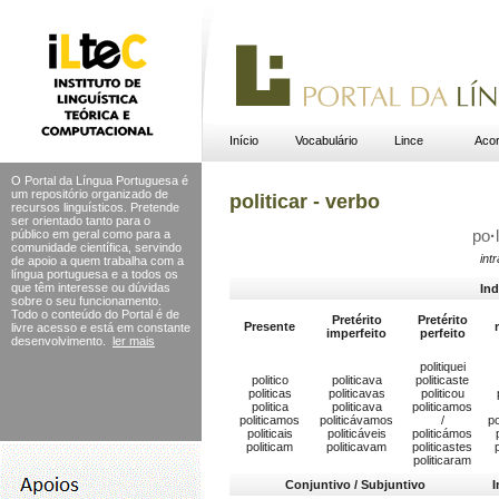
Início
Vocabulário
Lince
Acor
O Portal da Língua Portuguesa é
um repositório organizado de
politicar - verbo
recursos linguísticos. Pretende
ser orientado tanto para o
público em geral como para a
po
·
l
comunidade científica, servindo
int
de apoio a quem trabalha com a
língua portuguesa e a todos os
que têm interesse ou dúvidas
Ind
sobre o seu funcionamento.
Todo o conteúdo do Portal
é de
Pretérito
Pretérito
Presente
livre acesso e está em constante
imperfeito
perfeito
desenvolvimento.
ler mais
politiquei
politico
politicava
politicaste
politicas
politicavas
politicou
politica
politicava
politicamos
politicamos
politicávamos
/
po
politicais
politicáveis
politicámos
politicam
politicavam
politicastes
politicaram
Conjuntivo / Subjuntivo
I