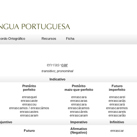
ordo Ortográfico
Recursos
Ficha
en
·
ras
·
car
transitivo; pronominal
Indicativo
Pretérito
Pretérito
Futuro
perfeito
mais-que-perfeito
imperfeito
enrasquei
enrascara
enrascarei
enrascaste
enrascaras
enrascarás
enrascou
enrascara
enrascará
enrascamos / enrascámos
enrascáramos
enrascaremos
enrascastes
enrascáreis
enrascareis
enrascaram
enrascaram
enrascarão
bjuntivo
Imperativo
Infinitivo
Afirmativo
Futuro
enrascar
(Negativo)