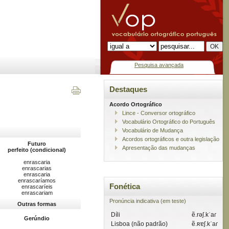
Pesquisa avançada
Destaques
Acordo Ortográfico
Lince - Conversor ortográfico
Vocabulário Ortográfico do Português
Vocabulário de Mudança
Acordos ortográficos e outra legislação
Futuro
Apresentação das mudanças
perfeito (condicional)
enrascaria
enrascarias
enrascaria
enrascaríamos
Fonética
enrascaríeis
enrascariam
Pronúncia indicativa (em teste)
Outras formas
Díli
ẽ.rəʃ.kˈaɾ
Gerúndio
Lisboa (não padrão)
ẽ.ʀɐʃ.kˈaɾ