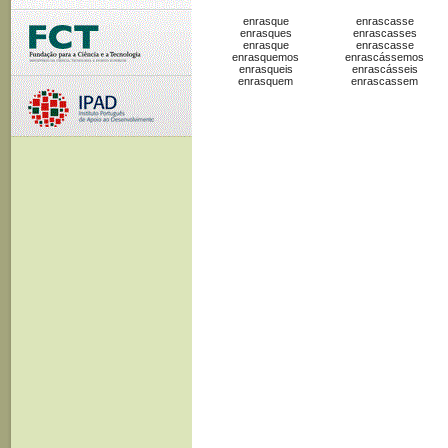
enrasque
enrascasse
enrasques
enrascasses
enrasque
enrascasse
enrasquemos
enrascássemos
enrasqueis
enrascásseis
enrasquem
enrascassem