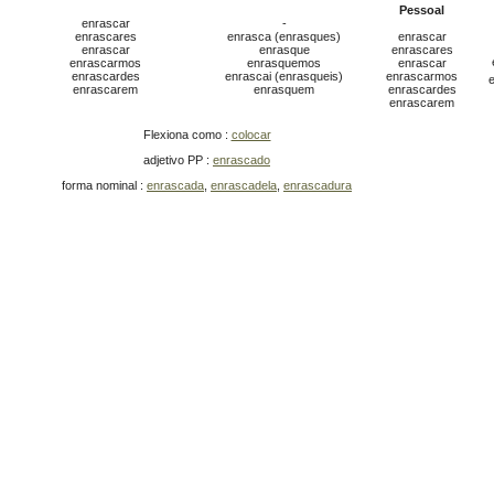
Pessoal
enrascar
-
enrascares
enrasca (enrasques)
enrascar
enrascar
enrasque
enrascares
enrascarmos
enrasquemos
enrascar
enrascardes
enrascai (enrasqueis)
enrascarmos
enrascarem
enrasquem
enrascardes
enrascarem
Flexiona como :
colocar
adjetivo PP :
enrascado
forma nominal :
enrascada
,
enrascadela
,
enrascadura