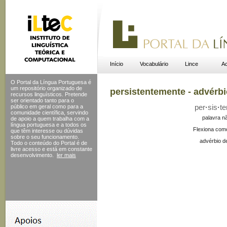
Início
Vocabulário
Lince
Ac
O Portal da Língua Portuguesa é
um repositório organizado de
persistentemente - advérb
recursos linguísticos. Pretende
ser orientado tanto para o
público em geral como para a
per
·
sis
·
te
comunidade científica, servindo
palavra n
de apoio a quem trabalha com a
língua portuguesa e a todos os
Flexiona com
que têm interesse ou dúvidas
sobre o seu funcionamento.
advérbio d
Todo o conteúdo do Portal
é de
livre acesso e está em constante
desenvolvimento.
ler mais