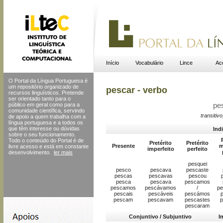
Início
Vocabulário
Lince
Ac
O Portal da Língua Portuguesa é
um repositório organizado de
pescar - verbo
recursos linguísticos. Pretende
ser orientado tanto para o
público em geral como para a
pe
comunidade científica, servindo
transitivo
de apoio a quem trabalha com a
língua portuguesa e a todos os
que têm interesse ou dúvidas
Ind
sobre o seu funcionamento.
Todo o conteúdo do Portal
é de
Pretérito
Pretérito
Presente
m
livre acesso e está em constante
imperfeito
perfeito
desenvolvimento.
ler mais
pesquei
pesco
pescava
pescaste
pescas
pescavas
pescou
pesca
pescava
pescamos
pescamos
pescávamos
/
p
pescais
pescáveis
pescámos
p
pescam
pescavam
pescastes
pescaram
Conjuntivo / Subjuntivo
I