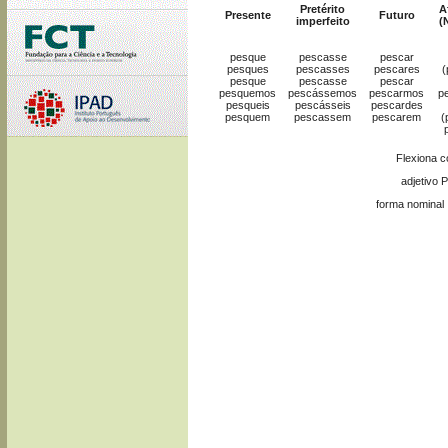
Pretérito
A
Presente
Futuro
imperfeito
(
pesque
pescasse
pescar
pesques
pescasses
pescares
(
pesque
pescasse
pescar
pesquemos
pescássemos
pescarmos
p
pesqueis
pescásseis
pescardes
pesquem
pescassem
pescarem
(
Flexiona 
adjetivo 
forma nominal 