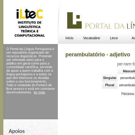
Início
Vocabulário
Lince
Ac
O Portal da Língua Portuguesa é
um repositório organizado de
perambulatório - adjetivo
recursos linguísticos. Pretende
ser orientado tanto para o
público em geral como para a
pe
·
ram
·
comunidade científica, servindo
de apoio a quem trabalha com a
Mascul
língua portuguesa e a todos os
que têm interesse ou dúvidas
Singular
perambula
sobre o seu funcionamento.
Todo o conteúdo do Portal
é de
Plural
perambulat
livre acesso e está em constante
desenvolvimento.
ler mais
Flexiona