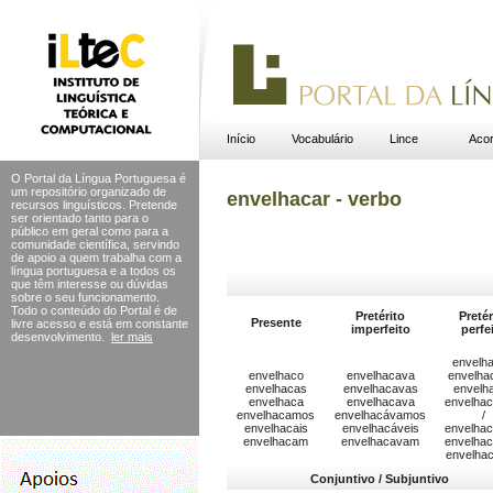
Início
Vocabulário
Lince
Acor
O Portal da Língua Portuguesa é
um repositório organizado de
envelhacar - verbo
recursos linguísticos. Pretende
ser orientado tanto para o
público em geral como para a
comunidade científica, servindo
de apoio a quem trabalha com a
língua portuguesa e a todos os
que têm interesse ou dúvidas
sobre o seu funcionamento.
Todo o conteúdo do Portal
é de
Pretérito
Pretér
Presente
livre acesso e está em constante
imperfeito
perfe
desenvolvimento.
ler mais
envelha
envelhaco
envelhacava
envelha
envelhacas
envelhacavas
envelh
envelhaca
envelhacava
envelha
envelhacamos
envelhacávamos
/
envelhacais
envelhacáveis
envelha
envelhacam
envelhacavam
envelhac
envelha
Conjuntivo / Subjuntivo