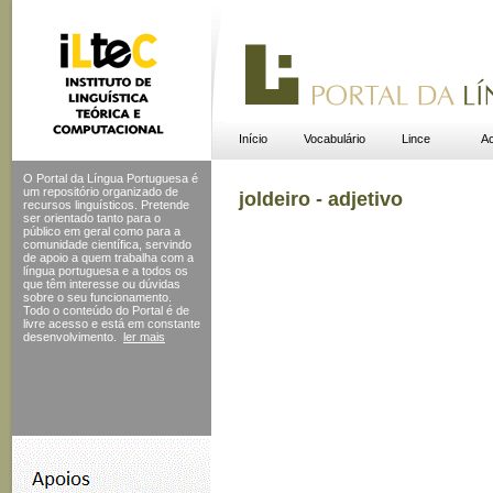
Início
Vocabulário
Lince
Ac
O Portal da Língua Portuguesa é
um repositório organizado de
joldeiro - adjetivo
recursos linguísticos. Pretende
ser orientado tanto para o
público em geral como para a
comunidade científica, servindo
de apoio a quem trabalha com a
língua portuguesa e a todos os
que têm interesse ou dúvidas
sobre o seu funcionamento.
Todo o conteúdo do Portal
é de
livre acesso e está em constante
desenvolvimento.
ler mais