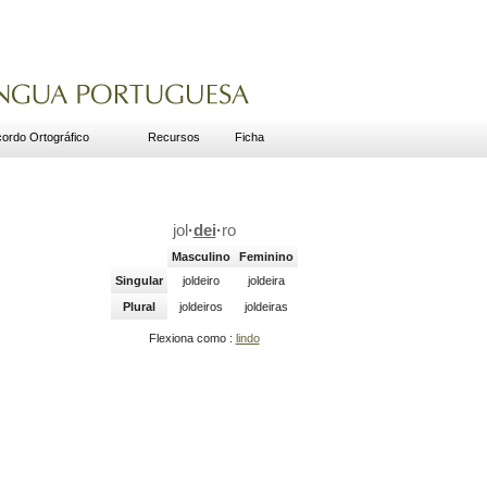
ordo Ortográfico
Recursos
Ficha
jol
·
dei
·
ro
Masculino
Feminino
Singular
joldeiro
joldeira
Plural
joldeiros
joldeiras
Flexiona como :
lindo