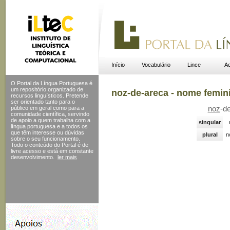
Início
Vocabulário
Lince
Ac
O Portal da Língua Portuguesa é
um repositório organizado de
noz-de-areca - nome femin
recursos linguísticos. Pretende
ser orientado tanto para o
público em geral como para a
noz
-d
comunidade científica, servindo
de apoio a quem trabalha com a
singular
língua portuguesa e a todos os
que têm interesse ou dúvidas
plural
n
sobre o seu funcionamento.
Todo o conteúdo do Portal
é de
livre acesso e está em constante
desenvolvimento.
ler mais