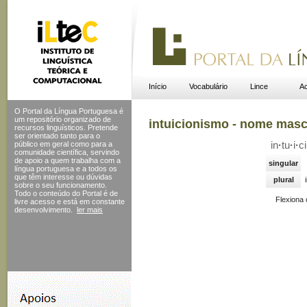
Início
Vocabulário
Lince
Ac
O Portal da Língua Portuguesa é
um repositório organizado de
intuicionismo - nome masc
recursos linguísticos. Pretende
ser orientado tanto para o
público em geral como para a
in
·
tu
·
i
·
ci
comunidade científica, servindo
de apoio a quem trabalha com a
singular
língua portuguesa e a todos os
que têm interesse ou dúvidas
plural
sobre o seu funcionamento.
Todo o conteúdo do Portal
é de
Flexiona
livre acesso e está em constante
desenvolvimento.
ler mais